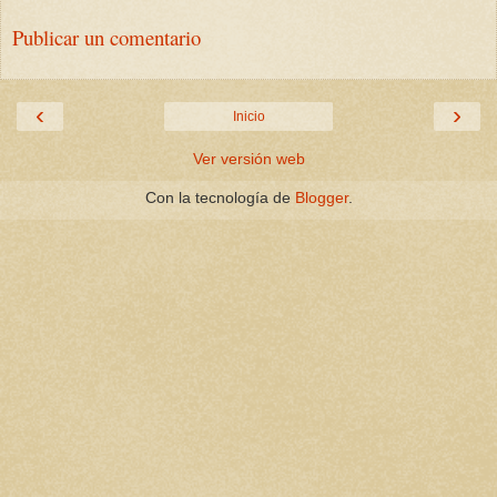
Publicar un comentario
‹
›
Inicio
Ver versión web
Con la tecnología de
Blogger
.